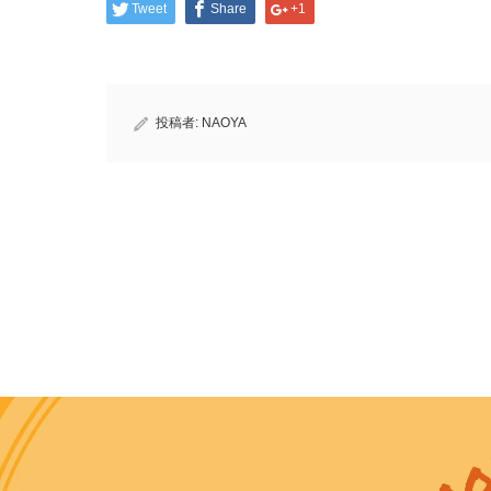
Tweet
Share
+1
投稿者:
NAOYA