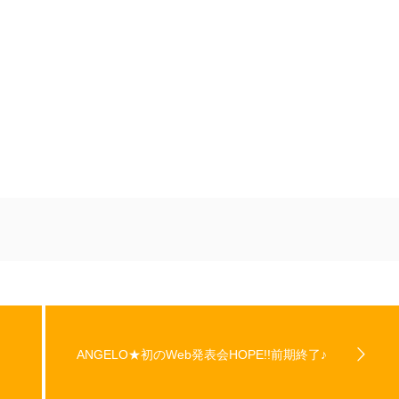
ANGELO★初のWeb発表会HOPE!!前期終了♪