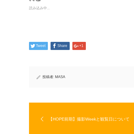
で
は
共
ク
読み込み中...
有
リ
(新
ッ
し
ク
い
し
ウ
て
ィ
く
ン
だ
ド
さ
ウ
い
で
(新
開
し
Tweet
Share
+1
き
い
ま
ウ
す)
ィ
ン
ド
ウ
で
開
き
投稿者:
MASA
ま
す)
【HOPE前期】撮影Weekと観覧日について