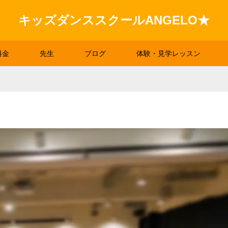
キッズダンススクールANGELO★
料金
先生
ブログ
体験・見学レッスン