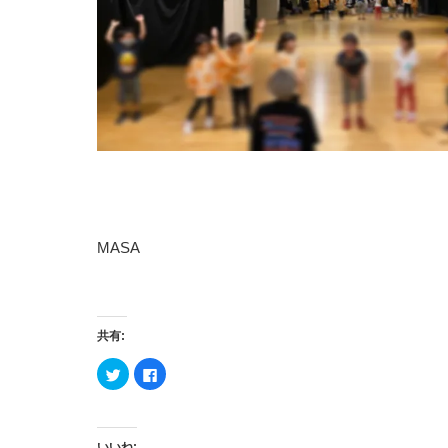
MASA
共有:
ク
Facebook
リ
で
ッ
共
ク
有
し
す
て
る
Twitter
に
いいね: