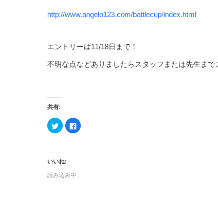
http://www.angelo123.com/battlecup/index.html
エントリーは11/18日まで！
不明な点などありましたらスタッフまたは先生まで
共有:
ク
Facebook
リ
で
ッ
共
ク
有
し
す
て
る
Twitter
に
いいね:
で
は
共
ク
読み込み中...
有
リ
(新
ッ
し
ク
い
し
ウ
て
ィ
く
ン
だ
ド
さ