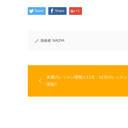
ウ
い
で
(新
開
し
Tweet
Share
+1
き
い
ま
ウ
す)
ィ
ン
ド
ウ
で
開
き
投稿者:
NAOYA
ま
す)
来週のレッスン情報と11月・12月のレッスン
情報!!