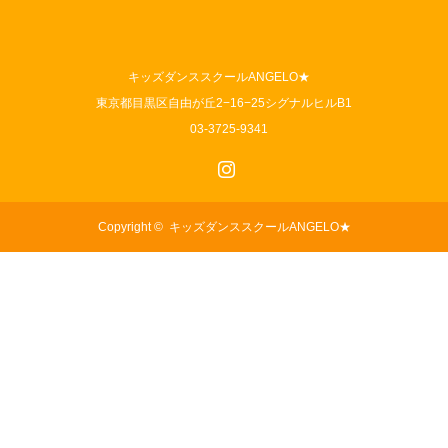
キッズダンススクールANGELO★
東京都目黒区自由が丘2−16−25シグナルヒルB1
03-3725-9341
Instagram
Copyright ©
キッズダンススクールANGELO★