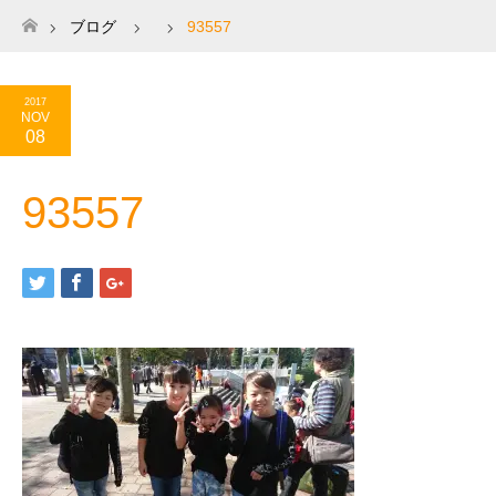
ブログ
93557
ホーム
2017
NOV
08
93557