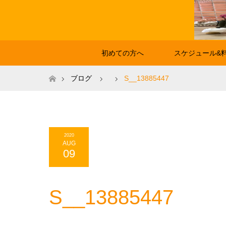
初めての方へ
スケジュール&
ホーム
ブログ
S__13885447
2020
AUG
09
S__13885447