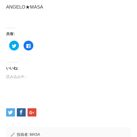
ANGELO★MASA
共有:
ク
Facebook
リ
で
ッ
共
ク
有
し
す
て
る
Twitter
に
いいね:
で
は
共
ク
読み込み中...
有
リ
(新
ッ
し
ク
い
し
ウ
て
ィ
く
ン
だ
ド
さ
ウ
い
で
(新
開
し
き
い
ま
ウ
す)
ィ
ン
ド
投稿者:
MASA
ウ