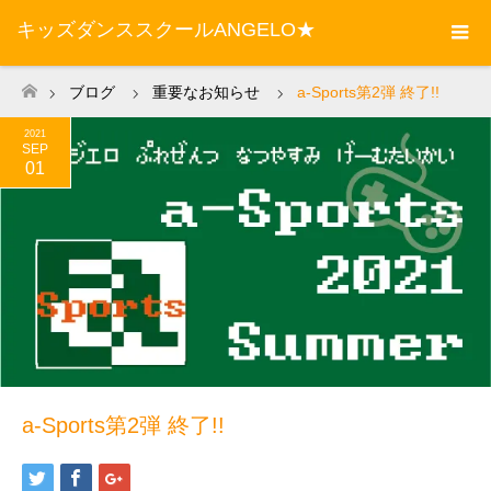
キッズダンススクールANGELO★
ブログ
重要なお知らせ
a-Sports第2弾 終了!!
ホーム
2021
SEP
01
a-Sports第2弾 終了!!