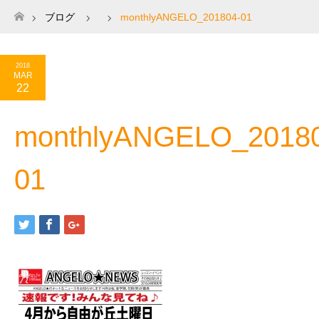
ブログ
monthlyANGELO_201804-01
ホーム
2018
MAR
22
monthlyANGELO_20180
01