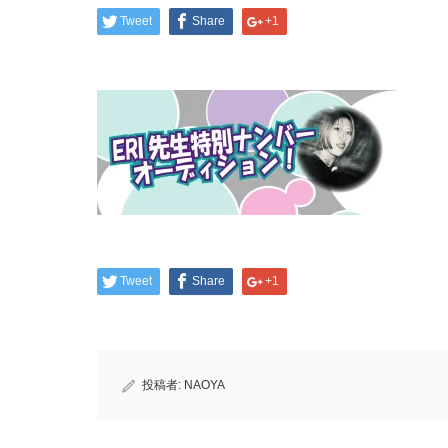
Tweet
Share
+1
Tweet
Share
+1
投稿者:
NAOYA