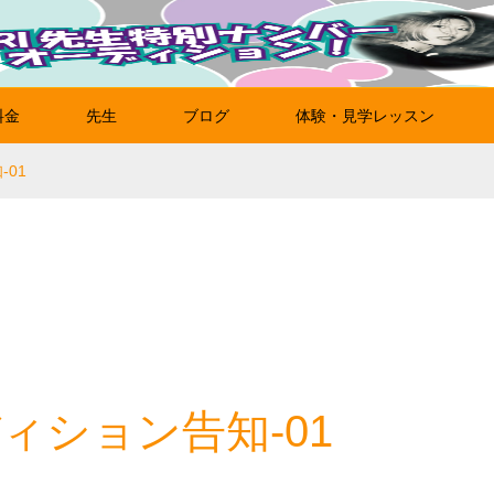
料金
先生
ブログ
体験・見学レッスン
-01
ィション告知-01