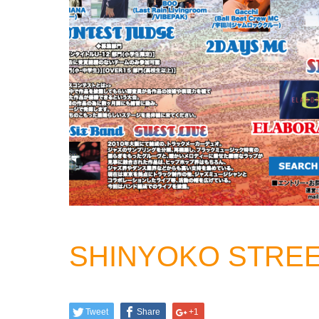
SHINYOKO STREE
Tweet
Share
+1