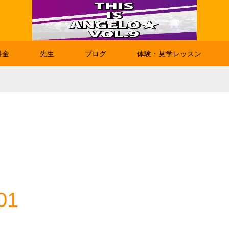
料金
先生
ブログ
体験・見学レッスン
01