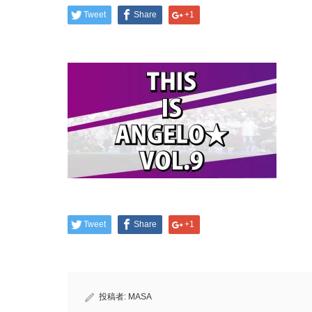
Tweet
Share
+1
Tweet
Share
+1
投稿者:
MASA