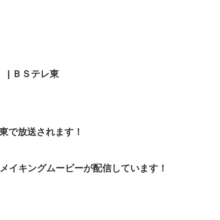
| ＢＳテレ東
テレ東で放送されます！
てメイキングムービーが配信しています！