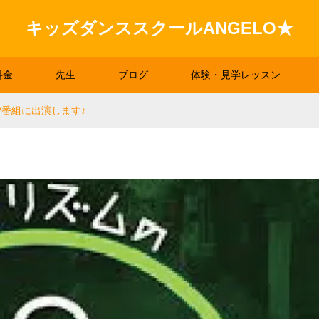
キッズダンススクールANGELO★
料金
先生
ブログ
体験・見学レッスン
V番組に出演します♪