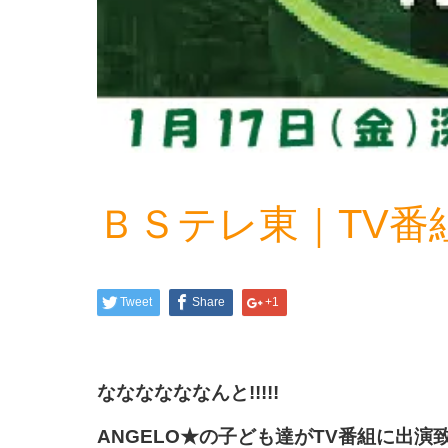
ＢＳテレ東｜TV番
Tweet
Share
+1
ななななななんと!!!!!
ANGELO★の子ども達がTV番組に出演