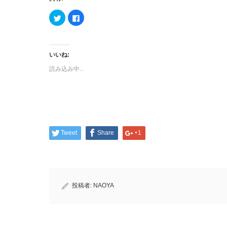
ク
Facebook
リ
で
ッ
共
ク
有
し
す
て
る
Twitter
に
いいね:
で
は
共
ク
読み込み中...
有
リ
(新
ッ
し
ク
い
し
ウ
て
ィ
く
ン
だ
ド
さ
ウ
い
で
(新
開
し
Tweet
Share
+1
き
い
ま
ウ
す)
ィ
ン
ド
ウ
で
開
き
投稿者:
NAOYA
ま
す)