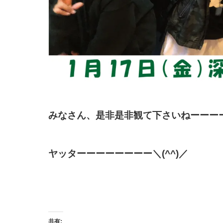
みなさん、是非是非観て下さいねーーー
ヤッターーーーーーーー＼(^^)／
共有: