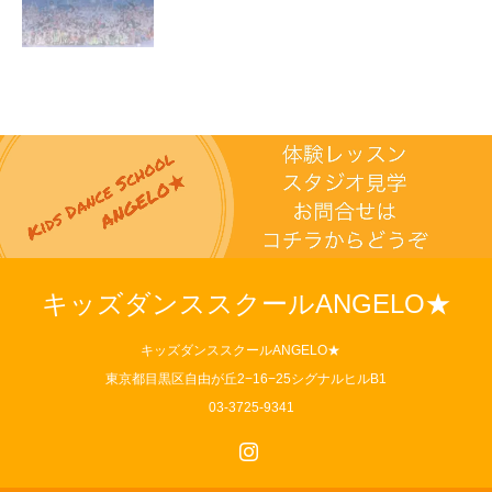
キッズダンススクールANGELO★
キッズダンススクールANGELO★
東京都目黒区自由が丘2−16−25シグナルヒルB1
03-3725-9341
Instagram