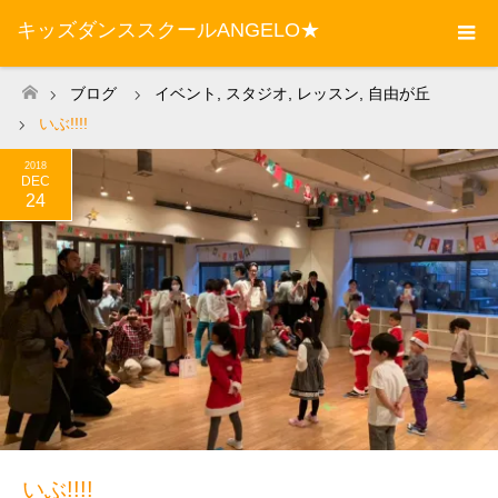
キッズダンススクールANGELO★
ブログ
イベント
,
スタジオ
,
レッスン
,
自由が丘
ホーム
いぶ!!!!
2018
DEC
24
いぶ!!!!