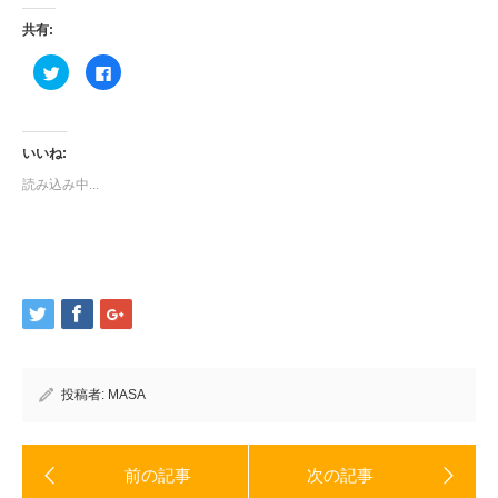
共有:
ク
Facebook
リ
で
ッ
共
ク
有
し
す
て
る
Twitter
に
いいね:
で
は
共
ク
読み込み中...
有
リ
(新
ッ
し
ク
い
し
ウ
て
ィ
く
ン
だ
ド
さ
ウ
い
で
(新
開
し
き
い
ま
ウ
す)
ィ
ン
ド
投稿者:
MASA
ウ
で
開
き
ま
す)