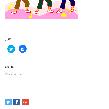
共有:
ク
Facebook
リ
で
ッ
共
ク
有
し
す
て
る
Twitter
に
いいね:
で
は
共
ク
読み込み中...
有
リ
(新
ッ
し
ク
い
し
ウ
て
ィ
く
ン
だ
ド
さ
ウ
い
で
(新
開
し
き
い