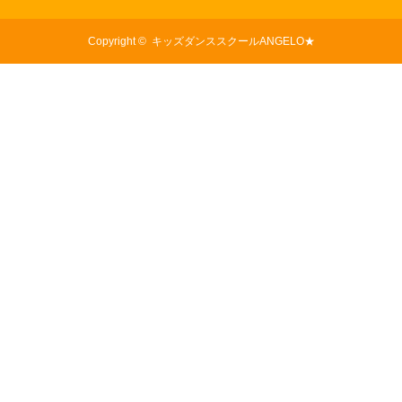
Copyright ©
キッズダンススクールANGELO★