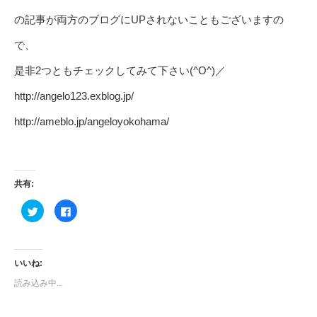
の記事が両方のブログにUPされないこともございますの
で、
是非2つともチェックしてみて下さい(^O^)／
http://angelo123.exblog.jp/
http://ameblo.jp/angeloyokohama/
共有:
ク
Facebook
リ
で
ッ
共
ク
有
し
す
て
る
Twitter
に
いいね:
で
は
共
ク
読み込み中...
有
リ
(新
ッ
し
ク
い
し