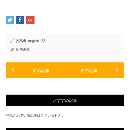
ウ
て
ィ
く
ン
だ
ド
さ
ウ
い
で
(新
開
し
き
い
ま
ウ
す)
ィ
ン
ド
投稿者:
angelo123
ウ
で
開
新横浜校
き
ま
す)
おすすめ記事
登録されている記事はございません。