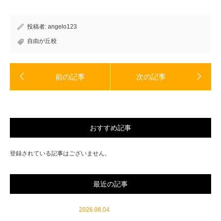
ま
ウ
す)
ィ
ン
ド
投稿者:
angelo123
ウ
で
開
自由が丘校
き
ま
す)
おすすめ記事
登録されている記事はございません。
最近の記事
2026.08.04