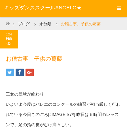
キッズダンススクールANGELO★
ブログ
未分類
お稽古事。子供の葛藤
ホーム
2009
FEB
03
お稽古事。子供の葛藤
三女の受験が終わり
いよいよ今度はバレエのコンクールの練習が相当厳しく行わ
れている今日このごろ[#IMAGE|S7#] 昨日は５時間のレッス
ンで、足の指の皮がむけ痛々しい。