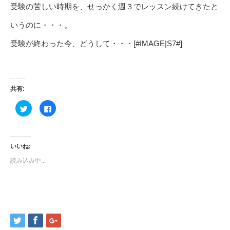
受験の苦しい時期を、せっかく週３でレッスン続けてきたと
いうのに・・・。
受験が終わった今、どうして・・・[#IMAGE|S7#]
共有:
ク
Facebook
リ
で
ッ
共
ク
有
し
す
て
る
Twitter
に
いいね:
で
は
共
ク
読み込み中...
有
リ
(新
ッ
し
ク
い
し
ウ
て
ィ
く
ン
だ
ド
さ
ウ
い
で
(新
開
し
き
い