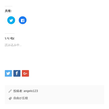
共有:
ク
Facebook
リ
で
ッ
共
ク
有
し
す
て
る
Twitter
に
いいね:
で
は
共
ク
読み込み中...
有
リ
(新
ッ
し
ク
い
し
ウ
て
ィ
く
ン
だ
ド
さ
ウ
い
で
(新
開
し
き
い
ま
ウ
す)
ィ
ン
ド
投稿者:
angelo123
ウ
で
開
自由が丘校
き
ま
す)