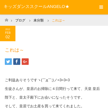
キッズダンススクールANGELO★
ブログ
未分類
これは～
ホーム
2012
FEB
02
これは～
ご利益ありそうですヽ(￣д￣;)ノ=3=3=3
生徒さんが、皇居のお掃除に４日間行って来て、天皇 皇后
陛下と、皇太子殿下にお会いになったそうです。
そして、皇居でお土産を買って来てくれました。