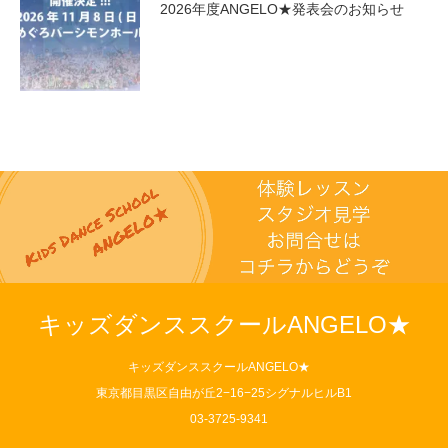
2026年度ANGELO★発表会のお知らせ
キッズダンススクールANGELO★
キッズダンススクールANGELO★
東京都目黒区自由が丘2−16−25シグナルヒルB1
03-3725-9341
Instagram