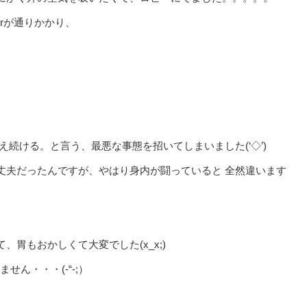
orが通りかかり、
続ける。と言う、最悪な事態を招いてしまいました(‘◇’)
丈夫だったんですが、やはり身内が闘っていると 全然違います
胃もおかしくて大変でした(x_x;)
ん・・・(-“-;）