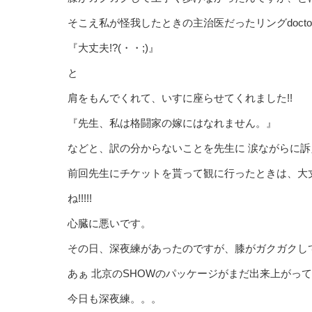
そこえ私が怪我したときの主治医だったリングdoct
『大丈夫!?(・・;)』
と
肩をもんでくれて、いすに座らせてくれました!!
『先生、私は格闘家の嫁にはなれません。』
などと、訳の分からないことを先生に 涙ながらに訴え
前回先生にチケットを貰って観に行ったときは、大
ね!!!!!
心臓に悪いです。
その日、深夜練があったのですが、膝がガクガクして、
あぁ 北京のSHOWのパッケージがまだ出来上がってませ
今日も深夜練。。。