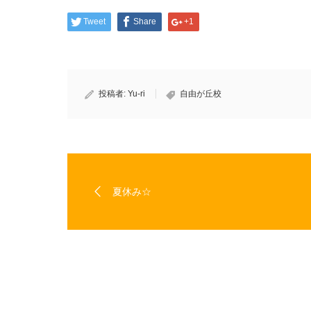
ウ
い
で
(新
開
し
Tweet
Share
+1
き
い
ま
ウ
す)
ィ
ン
ド
ウ
で
開
き
投稿者:
Yu-ri
自由が丘校
ま
す)
夏休み☆