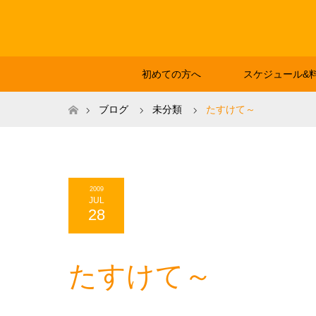
初めての方へ
スケジュール&
ホーム
ブログ
未分類
たすけて～
2009
JUL
28
たすけて～