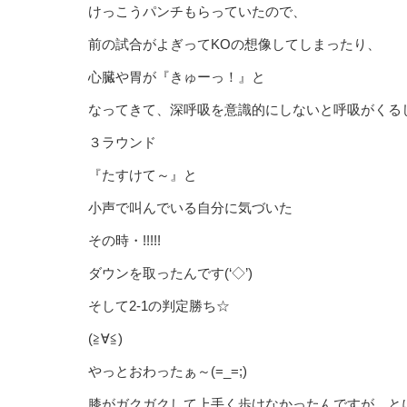
けっこうパンチもらっていたので、
前の試合がよぎってKOの想像してしまったり、
心臓や胃が『きゅーっ！』と
なってきて、深呼吸を意識的にしないと呼吸がくるしく
３ラウンド
『たすけて～』と
小声で叫んでいる自分に気づいた
その時・!!!!!
ダウンを取ったんです(‘◇’)ゞ
そして2-1の判定勝ち☆
(≧∀≦)
やっとおわったぁ～(=_=;)
膝がガクガクして上手く歩けなかったんですが、と