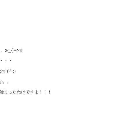
-_-)=○☆
・・・
-“-;）
か。。
が始まったわけですよ！！！