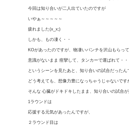
今回は知り合いが二人出ていたのですが
いやぁ～～～～～
疲れました(x_x;)
しかも、もの凄く・・
KOがあったのですが、物凄いパンチを沢山もらって、o
意識がないまま 痙攣して、タンカーで運ばれて・・
というシーンを見たあと、知り合いの試合だったんです(
どう考えても、想像力豊になっちゃうじゃないです
そんな 心臓がドキドキしたまま、知り合いの試合
1ラウンドは
応援する元気があったんですが、
２ラウンド目は