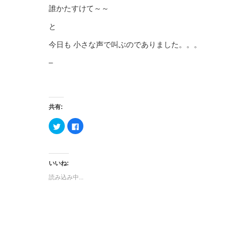
誰かたすけて～～
と
今日も 小さな声で叫ぶのでありました。。。
–
共有:
ク
Facebook
リ
で
ッ
共
ク
有
し
す
て
る
Twitter
に
いいね:
で
は
共
ク
読み込み中...
有
リ
(新
ッ
し
ク
い
し
ウ
て
ィ
く
ン
だ
ド
さ