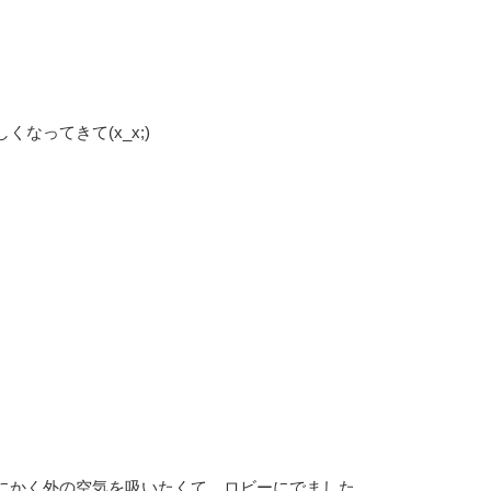
なってきて(x_x;)
にかく外の空気を吸いたくて、ロビーにでました。。。。。