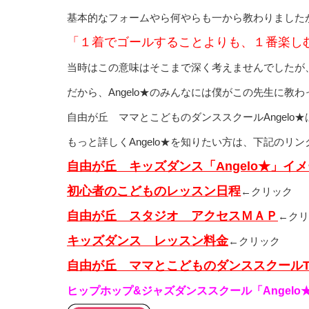
基本的なフォームやら何やらも一から教わりました
「１着でゴールすることよりも、１番楽し
当時はこの意味はそこまで深く考えませんでしたが
だから、Angelo★のみんなには僕がこの先生に教
自由が丘 ママとこどものダンススクールAngelo★
もっと詳しくAngelo★を知りたい方は、下記のリ
自由が丘 キッズダンス「Angelo★」イ
初心者のこどものレッスン日
程
←クリック
自由が丘 スタジオ アクセスＭＡＰ
←クリ
キッズダンス レッスン料金
←クリック
自由が丘 ママとこどものダンススクールT
ヒップホップ&ジャズダンススクール「Angelo★」w