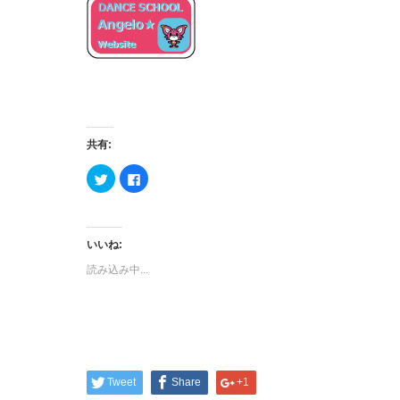
共有:
ク
Facebook
リ
で
ッ
共
ク
有
し
す
て
る
Twitter
に
いいね:
で
は
共
ク
読み込み中...
有
リ
(新
ッ
し
ク
い
し
ウ
て
ィ
く
ン
だ
ド
さ
ウ
い
で
(新
開
し
Tweet
Share
+1
き
い