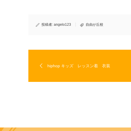
ま
ウ
す)
ィ
ン
ド
ウ
で
開
き
投稿者:
angelo123
自由が丘校
ま
す)
hiphop キッズ レッスン着 衣装