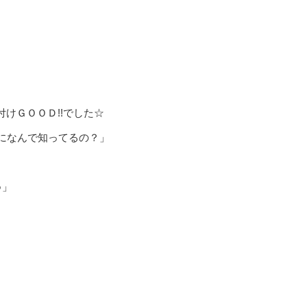
けＧＯＯＤ!!でした☆
のになんで知ってるの？」
♪」