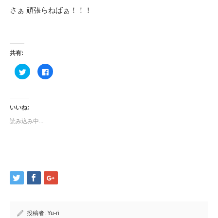
さぁ 頑張らねばぁ！！！
共有:
ク
Facebook
リ
で
ッ
共
ク
有
し
す
て
る
Twitter
に
いいね:
で
は
共
ク
読み込み中...
有
リ
(新
ッ
し
ク
い
し
ウ
て
ィ
く
ン
だ
ド
さ
ウ
い
で
(新
開
し
き
い
ま
ウ
す)
ィ
ン
ド
投稿者:
Yu-ri
ウ