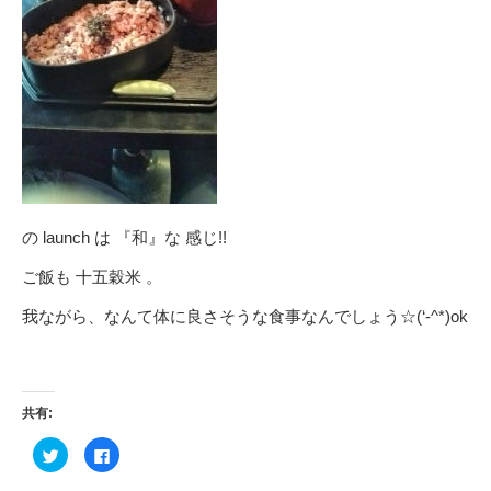
の launch は 『和』な 感じ!!
ご飯も 十五穀米 。
我ながら、なんて体に良さそうな食事なんでしょう☆(‘-^*)ok
共有:
ク
Facebook
リ
で
ッ
共
ク
有