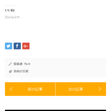
し
す
て
る
Twitter
に
いいね:
で
は
共
ク
読み込み中...
有
リ
(新
ッ
し
ク
い
し
ウ
て
ィ
く
ン
だ
ド
さ
ウ
い
で
(新
開
し
き
い
ま
ウ
す)
ィ
ン
ド
投稿者:
Yu-ri
ウ
で
開
自由が丘校
き
ま
す)