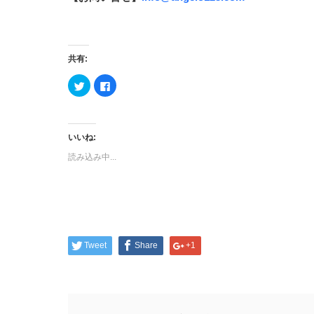
共有:
ク
Facebook
リ
で
ッ
共
ク
有
し
す
て
る
Twitter
に
いいね:
で
は
共
ク
読み込み中...
有
リ
(新
ッ
し
ク
い
し
ウ
て
ィ
く
ン
だ
ド
さ
ウ
い
で
(新
開
し
Tweet
Share
+1
き
い
ま
ウ
す)
ィ
ン
ド
ウ
で
開