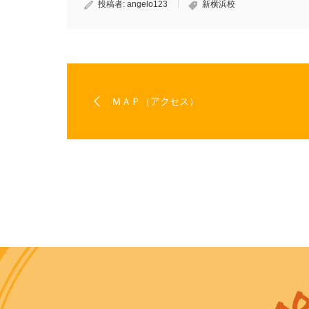
き
投稿者:
angelo123
新横浜校
ま
す)
ＭＡＰ（アクセス）