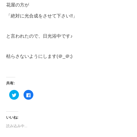
花屋の方が
「絶対に光合成をさせて下さい!!」
と言われたので、日光浴中です♪
枯らさないようにします(＠_＠;)
共有:
ク
Facebook
リ
で
ッ
共
ク
有
し
す
て
る
Twitter
に
いいね:
で
は
共
ク
読み込み中...
有
リ
(新
ッ
し
ク