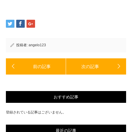
い
し
ウ
て
ィ
く
ン
だ
ド
さ
ウ
い
で
(新
開
し
き
い
ま
ウ
す)
ィ
ン
ド
投稿者:
angelo123
ウ
で
開
き
ま
す)
おすすめ記事
登録されている記事はございません。
最近の記事