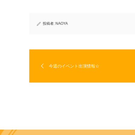
す)
ィ
ン
ド
ウ
で
開
き
投稿者:
NAOYA
ま
す)
今週のイベント出演情報☆