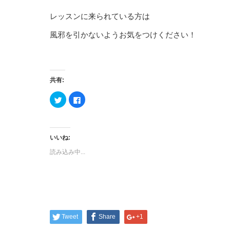
レッスンに来られている方は
風邪を引かないようお気をつけください！
共有:
ク
Facebook
リ
で
ッ
共
ク
有
し
す
て
る
Twitter
に
いいね:
で
は
共
ク
読み込み中...
有
リ
(新
ッ
し
ク
い
し
ウ
て
ィ
く
ン
だ
ド
さ
ウ
い
で
(新
開
し
Tweet
Share
+1
き
い
ま
ウ