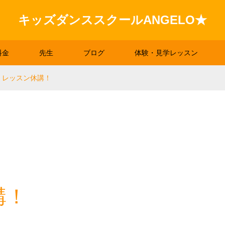
キッズダンススクールANGELO★
料金
先生
ブログ
体験・見学レッスン
！レッスン休講！
講！