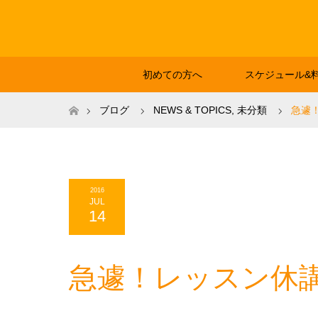
初めての方へ
スケジュール&
ホーム
ブログ
NEWS & TOPICS
,
未分類
急遽
2016
JUL
14
急遽！レッスン休