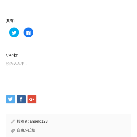
共有:
ク
Facebook
リ
で
ッ
共
ク
有
し
す
て
る
Twitter
に
いいね:
で
は
共
ク
読み込み中...
有
リ
(新
ッ
し
ク
い
し
ウ
て
ィ
く
ン
だ
ド
さ
ウ
い
で
(新
開
し
き
い
ま
ウ
す)
ィ
ン
ド
投稿者:
angelo123
ウ
で
開
自由が丘校
き