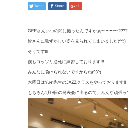
Tweet
Share
+1
GEEさんいつの間に撮ったんですかぁ〜〜〜〜????
皆さんに恥ずかしい姿を見られてしまいました(^^;)
そうです!!!
僕もコッソリ必死に練習しております!!!
みんなに負けられないですからね(^3^)
木曜日はYu-ri先生のJAZZクラスをやっております!!
もちろん1月9日の発表会に出るので、みんな頑張って