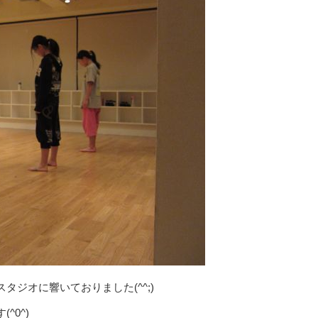
ジオに響いておりました(^^;)
^0^)