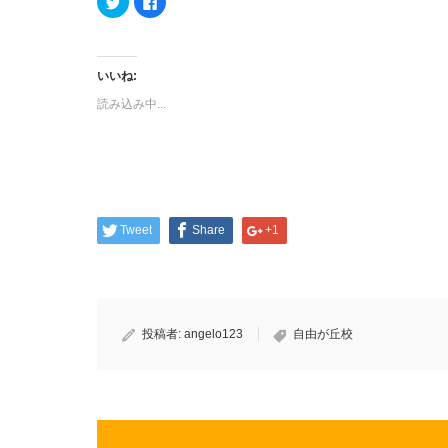
リ
で
ッ
共
ク
有
し
す
て
る
Twitter
に
いいね:
で
は
共
ク
読み込み中...
有
リ
(新
ッ
し
ク
い
し
ウ
て
ィ
く
ン
だ
ド
さ
ウ
い
で
(新
開
し
Tweet
Share
+1
き
い
ま
ウ
す)
ィ
ン
ド
ウ
で
開
き
投稿者:
angelo123
自由が丘校
ま
す)