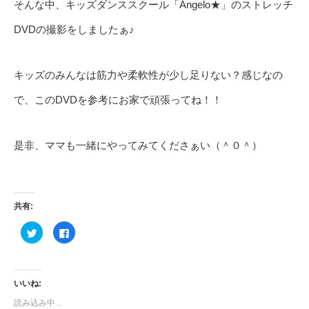
そんな中、キッズダンススクール「Angelo★」のストレッチ
DVDの撮影をしましたぁ♪
キッズのみんなは筋力や柔軟性が少し足りない？感じなの
で、このDVDを参考にお家で頑張ってね！！
是非、ママも一緒にやってみてくださぁい（＾０＾）
共有:
ク
Facebook
リ
で
ッ
共
ク
有
し
す
て
る
Twitter
に
いいね:
で
は
共
ク
読み込み中...
有
リ