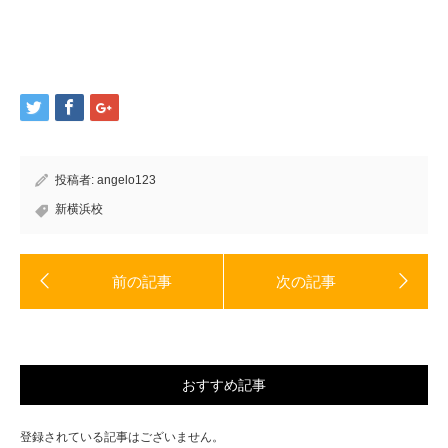
(新
ッ
し
ク
い
し
ウ
て
ィ
く
ン
だ
ド
さ
ウ
い
で
(新
開
し
き
い
ま
ウ
す)
ィ
ン
ド
投稿者:
angelo123
ウ
で
開
新横浜校
き
ま
す)
おすすめ記事
登録されている記事はございません。