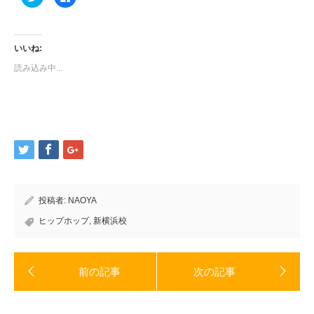
リ
で
ッ
共
ク
有
し
す
て
る
Twitter
に
いいね:
で
は
共
ク
読み込み中...
有
リ
(新
ッ
し
ク
い
し
ウ
て
ィ
く
ン
だ
ド
さ
ウ
い
で
(新
開
し
き
い
ま
ウ
す)
ィ
ン
ド
投稿者:
NAOYA
ウ
で
開
ヒップホップ
,
新横浜校
き
ま
す)