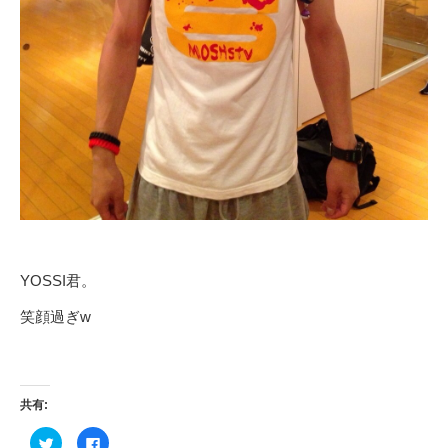
YOSSI君。
笑顔過ぎw
共有:
ク
Facebook