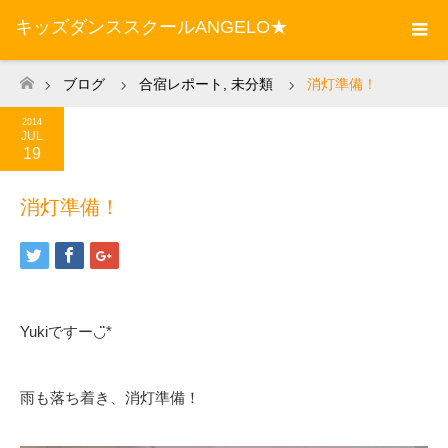
キッズダンススクールANGELO★
ブログ
合宿レポート
,
未分類
消灯準備！
ホーム
2014
JUL
19
消灯準備！
Yukiですー◡̈*
雨も落ち着き、消灯準備！