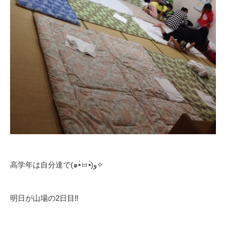
高学年は自分達で(๑•̀ㅂ•́)و✧
明日が山場の2日目‼︎