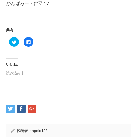
がんばろーヽ(*’▽’*)ﾉ
共有:
ク
Facebook
リ
で
ッ
共
ク
有
し
す
て
る
Twitter
に
いいね:
で
は
共
ク
読み込み中...
有
リ
(新
ッ
し
ク
い
し
ウ
て
ィ
く
ン
だ
ド
さ
ウ
い
で
(新
開
し
き
い
ま
ウ
す)
ィ
ン
ド
投稿者:
angelo123
ウ
で