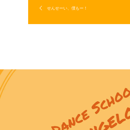
せんせーい、僕もー！