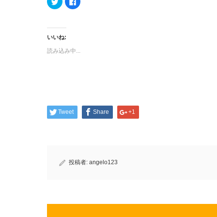
リ
で
ッ
共
ク
有
し
す
て
る
Twitter
に
いいね:
で
は
共
ク
読み込み中...
有
リ
(新
ッ
し
ク
い
し
ウ
て
ィ
く
ン
だ
ド
さ
ウ
い
で
(新
開
し
Tweet
Share
+1
き
い
ま
ウ
す)
ィ
ン
ド
ウ
で
開
き
投稿者:
angelo123
ま
す)