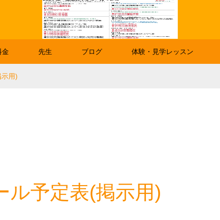
料金
先生
ブログ
体験・見学レッスン
掲示用)
ール予定表(掲示用)