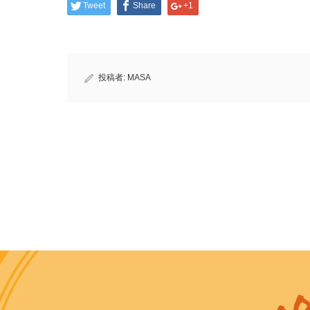
Tweet
Share
+1
投稿者:
MASA