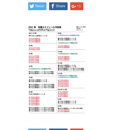
Tweet
Share
+1