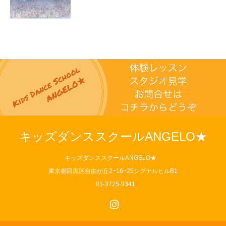
キッズダンススクールANGELO★
キッズダンススクールANGELO★
東京都目黒区自由が丘2−16−25シグナルヒルB1
03-3725-9341
Instagram