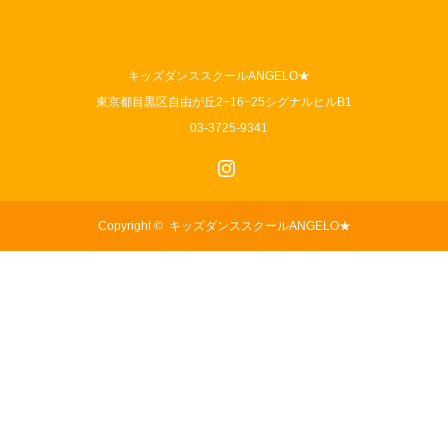
キッズダンススクールANGELO★
東京都目黒区自由が丘2−16−25シグナルヒルB1
03-3725-9341
Instagram
Copyright ©
キッズダンススクールANGELO★