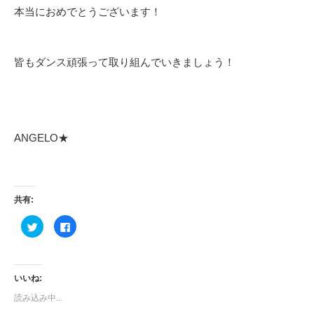
本当におめでとうございます！
皆もダンス頑張って取り組んでいきましょう！
ANGELO★
共有:
ク
Facebook
リ
で
ッ
共
ク
有
し
す
て
る
Twitter
に
いいね:
で
は
共
ク
読み込み中...
有
リ
(新
ッ