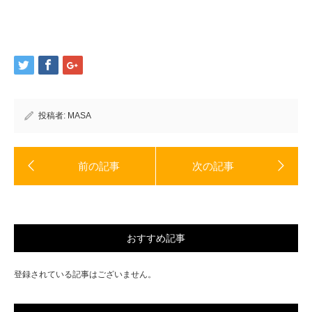
し
ク
い
し
ウ
て
ィ
く
ン
だ
ド
さ
ウ
い
で
(新
開
し
き
い
ま
ウ
す)
ィ
ン
ド
投稿者:
MASA
ウ
で
開
き
ま
す)
おすすめ記事
登録されている記事はございません。