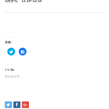
3月から 11:15~12:15
共有:
ク
Facebook
リ
で
ッ
共
ク
有
し
す
て
る
Twitter
に
いいね:
で
は
共
ク
読み込み中...
有
リ
(新
ッ
し
ク
い
し
ウ
て
ィ
く
ン
だ
ド
さ
ウ
い
で
(新
開
し