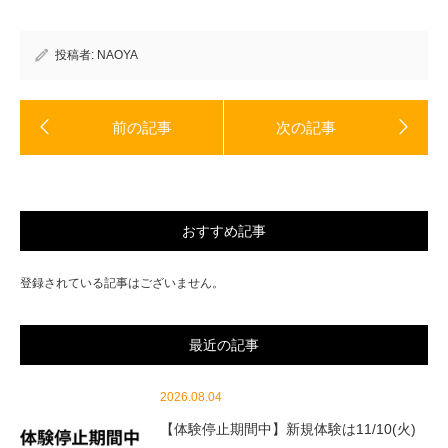
き
い
ま
ウ
す)
ィ
ン
ド
投稿者:
NAOYA
ウ
で
開
き
ま
す)
おすすめ記事
登録されている記事はございません。
最近の記事
2026.08.04
【体験停止期間中】新規体験は11/10(火)