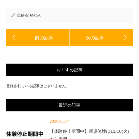
ま
ウ
す)
ィ
ン
ド
投稿者:
MASA
ウ
で
開
き
ま
す)
おすすめ記事
登録されている記事はございません。
最近の記事
2026.08.04
【体験停止期間中】新規体験は11/10(火)
から再開