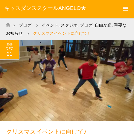
キッズダンススクールANGELO★
ブログ
イベント
,
スタジオ
,
ブログ
,
自由が丘
,
重要な
ホーム
お知らせ
クリスマスイベントに向けて♪
2018
DEC
21
クリスマスイベントに向けて♪