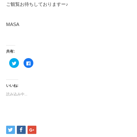
ご観覧お待ちしておりますー♪
MASA
共有:
ク
Facebook
リ
で
ッ
共
ク
有
し
す
て
る
Twitter
に
いいね:
で
は
共
ク
読み込み中...
有
リ
(新
ッ
し
ク
い
し
ウ
て
ィ
く
ン
だ
ド
さ
ウ
い
で
(新
開
し
き
い