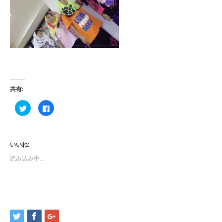
共有:
ク
Facebook
リ
で
ッ
共
ク
有
し
す
て
る
Twitter
に
いいね:
で
は
共
ク
読み込み中...
有
リ
(新
ッ
し
ク
い
し
ウ
て
ィ
く
ン
だ
ド
さ
ウ
い
で
(新
開
し