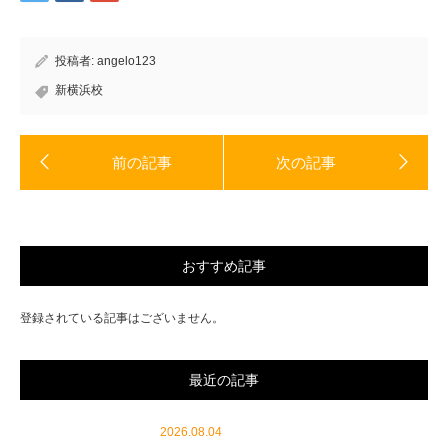
き
い
ま
ウ
す)
ィ
ン
ド
投稿者:
angelo123
ウ
で
開
新横浜校
き
ま
す)
おすすめ記事
登録されている記事はございません。
最近の記事
2026.08.04