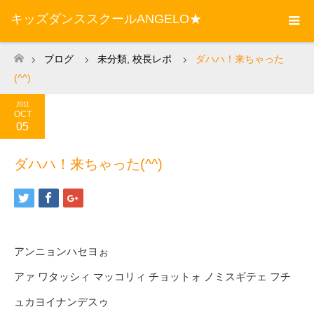
キッズダンススクールANGELO★
ブログ
未分類
,
校長レポ
ダハハ！来ちゃった
ホーム
(^^)
2011
OCT
05
ダハハ！来ちゃった(^^)
アンニョンハセヨぉ
アァ ワタッシィ マッコリィ チョットォ ノミスギテェ フチ
ュカヨイナンデスゥ