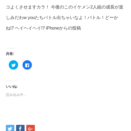
コよくさせますカラ！ 今後のこのイケメン2人組の成長が楽
しみだわw youたちバトル出ちゃいなよ！バトル！どーか
ね!? ヘイヘイヘイ!? iPhoneからの投稿
共有:
ク
Facebook
リ
で
ッ
共
ク
有
し
す
て
る
Twitter
に
いいね:
で
は
共
ク
読み込み中...
有
リ
(新
ッ
し
ク
い
し
ウ
て
ィ
く
ン
だ
ド
さ
ウ
い
で
(新
開
し