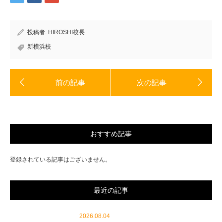
き
い
ま
ウ
す)
ィ
ン
ド
投稿者:
HIROSHI校長
ウ
で
開
新横浜校
き
ま
す)
おすすめ記事
登録されている記事はございません。
最近の記事
2026.08.04