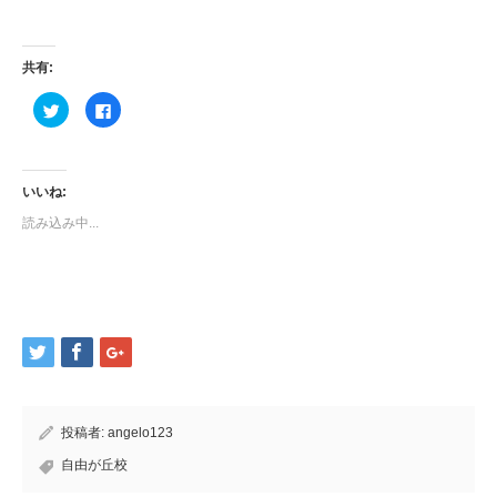
共有:
ク
Facebook
リ
で
ッ
共
ク
有
し
す
て
る
Twitter
に
いいね:
で
は
共
ク
読み込み中...
有
リ
(新
ッ
し
ク
い
し
ウ
て
ィ
く
ン
だ
ド
さ
ウ
い
で
(新
開
し
き
い
ま
ウ
す)
ィ
ン
ド
投稿者:
angelo123
ウ
で
開
自由が丘校
き
ま