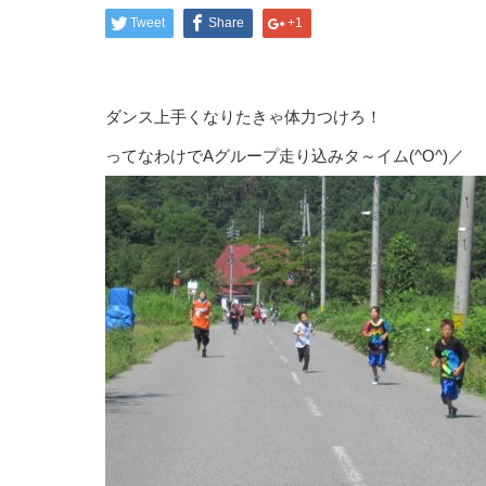
Tweet
Share
+1
ダンス上手くなりたきゃ体力つけろ！
ってなわけでAグループ走り込みタ～イム(^O^)／