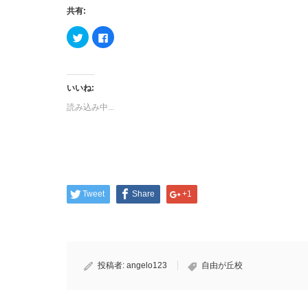
共有:
ク
Facebook
リ
で
ッ
共
ク
有
し
す
て
る
Twitter
に
いいね:
で
は
共
ク
読み込み中...
有
リ
(新
ッ
し
ク
い
し
ウ
て
ィ
く
ン
だ
ド
さ
ウ
い
で
(新
開
し
Tweet
Share
+1
き
い
ま
ウ
す)
ィ
ン
ド
ウ
で
開
き
投稿者:
angelo123
自由が丘校
ま
す)