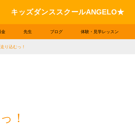
キッズダンススクールANGELO★
料金
先生
ブログ
体験・見学レッスン
プ走り込むっ！
むっ！