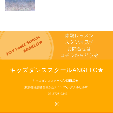
キッズダンススクールANGELO★
キッズダンススクールANGELO★
東京都目黒区自由が丘2−16−25シグナルヒルB1
03-3725-9341
Instagram