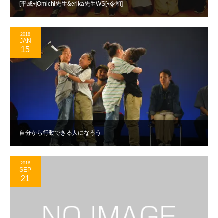
[平成⇨]Omichi先生&erika先生WS[⇨令和]
2018
JAN
15
自分から行動できる人になろう
2016
SEP
21